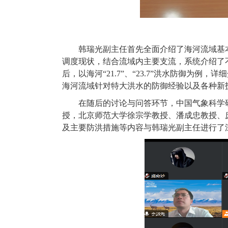
韩瑞光副主任首先全面介绍了海河流域基
调度现状
，
结合流域内主要支流，
系统介绍了
后，以海河
“
2
1.7
”、“
2
3.7
”洪水防御为例，详细
海河流域针对特大洪水的防御经验以
及各种新
在随后的讨论与问答环节，中国气象科学
授，北京师范大学徐宗学教授、潘成忠教授、
及主要防洪措施等内容
与韩瑞光副主任进行了