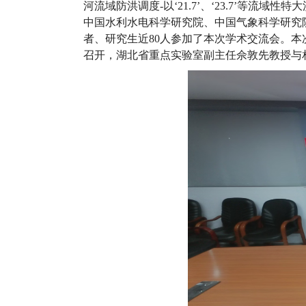
河流域防洪调度
-
以
‘
21
.7
’
、
‘
2
3.7
’
等流域性特大
中国水利水电科学研究院、中国气象科学研究
者、研究生近
80
人参加了本次学术交流会。本
召开，湖北省重点实验室副主任佘敦先教授与