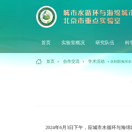
首页
实验室概况
研究队伍
科
首页
合作交流
学术活动
»
»
» 水利部海河
2024
年
6
月
3
日下午，应城市水循环与海绵