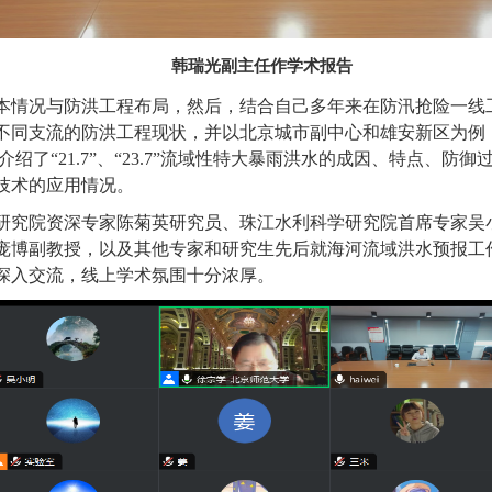
韩瑞光副主任作学术报告
本情况与防洪工程布局，然后，
结合自己多年来在防汛抢险
一线
不同支流的防洪工程现状，并以北京城市副中心和雄安新区为例
介绍了“
21.7
”、“
23.7
”流域性特大暴雨洪水的成因、特点、防御
技术的应用情况。
研究院资深专家陈菊英研究员、珠江水利科学研究院首席专家吴
庞博副教授，以及其他专家和研究生先后就海河流域洪水预报工
深入交流，线上学术氛围十分浓厚。