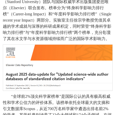
（
Stanford University
）团队与国际权威学术出版集团爱思唯
尔（
Elsevier
）联合发布。榜单分为“终身科学影响力排行
榜”（
Career-long Impact
）和“年度科学影响力排行榜”（
Single
recent year Impact
）两部分。实验室主任徐宗学教授凭借其卓
越的学术成就与深厚的科研成果积淀，同时荣登“终身科学影
响力排行榜”与“年度科学影响力排行榜”两个榜单，充分彰显
了其在水文学与水资源领域持续而广泛的国际学术影响力。
“全球前
2%
顶尖科学家榜单”是国际公认的具有极高权威
性和学术公信力的评价体系。该榜单依托全球最大的文摘和
引文数据库
Scopus
，从近
700
万名科学家中遴选出排名前
2%
的学者，其学科类别涵盖了
22
个大领域和
174
个子领域。在评