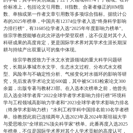
价标准上，包括论文引用数、
H
指数、合著者修正的
HM
指
数、单独或第一作者文章引用数等多项综合指标。据统计公
布的
2025
年榜单，中国共有
12374
位学者入选“终身科学影响
力排行榜”，有
31685
位学者入选“
2025
年年度影响力榜单”。
徐宗学教授能够在此次评选中荣登双榜，这不仅是对其个人
科研成果的高度肯定，更是国际学术界对其学术生涯长期深
耕与持续产出双重认可的集中体现。
徐宗学教授致力于水文水资源领域的重大科学问题研
究，长期从事城市水文学、生态水文过程、分布式水文模
型、风险率与不确定性分析、气候变化对水循环的影响等研
究，先后发表学术论文近
600
篇，其中被
SCI/EI
检索论文
300
余篇，出版专著与教材
23
部。在入选本次榜单之前，他曾先
后入选全球学者库“
2022
全球学者学术影响力排行榜”环境科
学与工程领域高影响力学者和“
2023
全球学者学术影响力排名
（终身学术影响力榜）”水利工程学科中国排名前
10
名学者榜
单。徐教授此前已连续两年入选
2023
年及
2024
年斯坦福大学
与爱思唯尔“全球前
2%
顶尖科学家”榜单。此番再度入选
2025
年榜单，不仅是国际学术界对其个人学术贡献的高度认可，